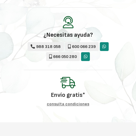
¿Necesitas ayuda?
988 318 058
600 066 239
666 050 280
Envío gratis*
consulta condiciones