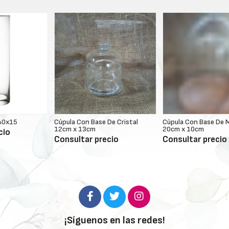
Cúpula Con Base De Cristal
Cúpula Con Base De Madera
F
12cm x 13cm
20cm x 10cm
C
Consultar precio
Consultar precio
¡Síguenos en las redes!