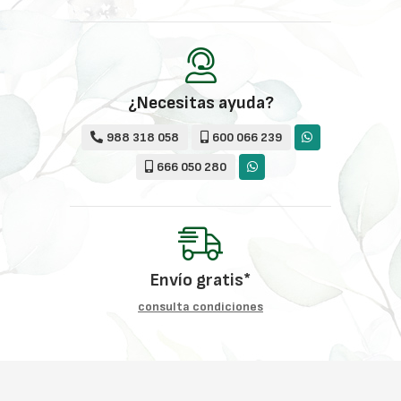
¿Necesitas ayuda?
988 318 058
600 066 239
666 050 280
Envío gratis*
consulta condiciones