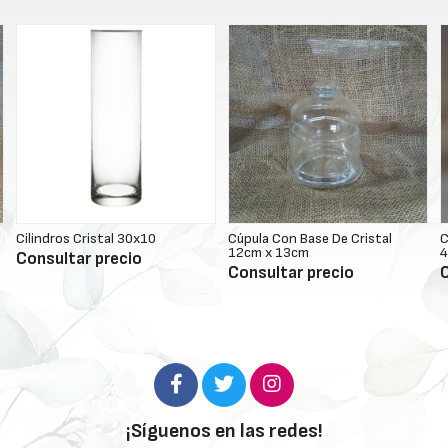
 30x10
Cúpula Con Base De Cristal
Cúpula Con Base De 
12cm x 13cm
40cm x 30cm
cio
Consultar precio
Consultar precio
¡Síguenos en las redes!