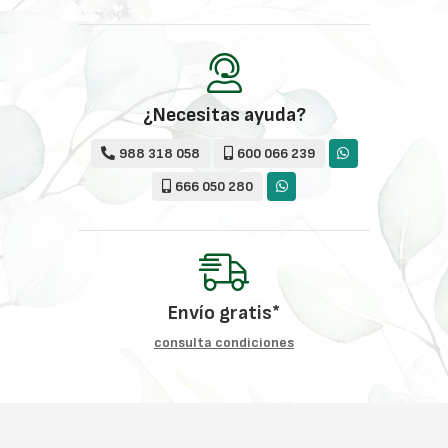
¿Necesitas ayuda?
988 318 058
600 066 239
666 050 280
Envío gratis*
consulta condiciones