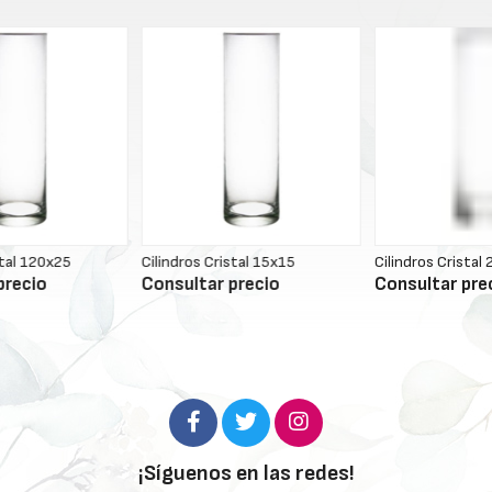
Cilindros Cristal 15x15
Cilindros Cristal 25x20
C
Consultar precio
Consultar precio
C
¡Síguenos en las redes!