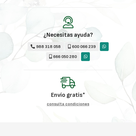
¿Necesitas ayuda?
988 318 058
600 066 239
666 050 280
Envío gratis*
consulta condiciones