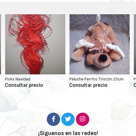
Picks Navidad
Peluche Perrito Tristón 25cm
P
Consultar precio
Consultar precio
C
¡Síguenos en las redes!