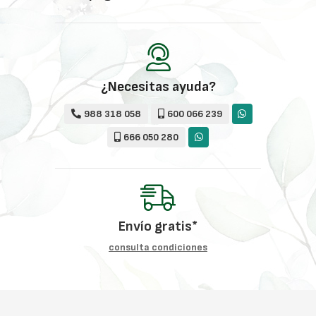
¿Necesitas ayuda?
988 318 058
600 066 239
666 050 280
Envío gratis*
consulta condiciones