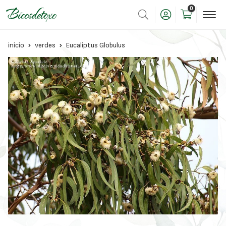
0
inicio
verdes
Eucaliptus Globulus