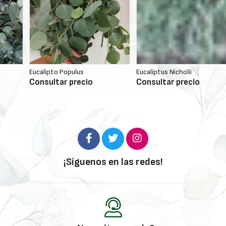
Eucalipto Populus
Eucaliptus Nicholii
E
Consultar precio
Consultar precio
C
¡Síguenos en las redes!