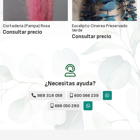
Cortaderia (Pampa) Rosa
Eucalipto Cinerea Preservado
Verde
Consultar precio
Consultar precio
¿Necesitas ayuda?
988 318 058
600 066 239
666 050 280