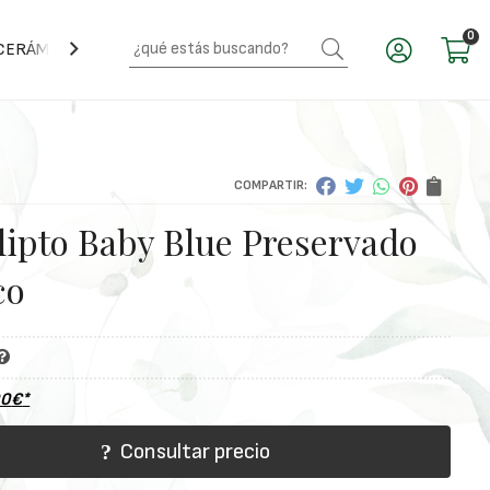
0
CERÁMICA
CRISTAL
CESTERÍA
CAJAS
ENVOLTORIOS
PICK
COMPARTIR:
lipto Baby Blue Preservado
co
00
€
*
Consultar precio