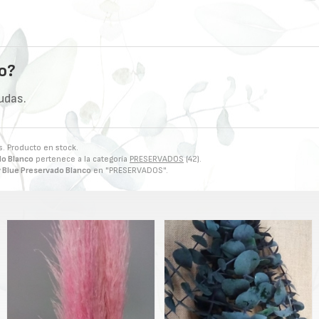
o?
udas.
s. Producto en stock.
do Blanco
pertenece a la categoría
PRESERVADOS
(42).
 Blue Preservado Blanco
en "PRESERVADOS".