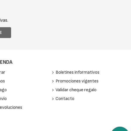
ivas.
E
IENDA
rar
Boletines informativos
mos
Promociones vigentes
pago
Validar cheque regalo
nvío
Contacto
devoluciones